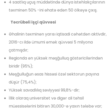
4 saatlıq uçuş müddətində dünya istehlakçılarının
təxminən 50% -ini əhatə edən 50 ölkəyə çıxış.
Təcrübəli işçi qüvvəsi
Əhalinin təxminən yarısı iqtisadi cəhətdən aktivdir,
2016-cı ildə ümumi əmək qüvvəsi 5 milyona
çatmışdır;
Regionda ən yüksək məşğulluq göstəricilərindən
biridir (95%);
Məşğulluğun əsas hissəsi özəl sektorun payına
düşür (75,4%);
Yüksək savadlılıq səviyyəsi 99,8%-dir;
İllik olaraq universitet və digər ali təhsil
müəssisələrini bitirən 30,000-ə yaxın tələbə var;