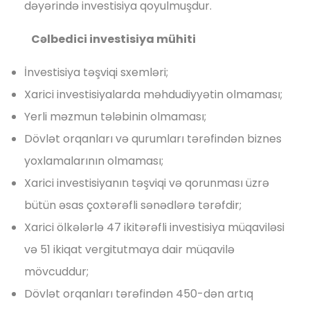
dəyərində investisiya qoyulmuşdur.
Cəlbedici investisiya mühiti
İnvestisiya təşviqi sxemləri;
Xarici investisiyalarda məhdudiyyətin olmaması;
Yerli məzmun tələbinin olmaması;
Dövlət orqanları və qurumları tərəfindən biznes
yoxlamalarının olmaması;
Xarici investisiyanın təşviqi və qorunması üzrə
bütün əsas çoxtərəfli sənədlərə tərəfdir;
Xarici ölkələrlə 47 ikitərəfli investisiya müqaviləsi
və 51 ikiqat vergitutmaya dair müqavilə
mövcuddur;
Dövlət orqanları tərəfindən 450-dən artıq