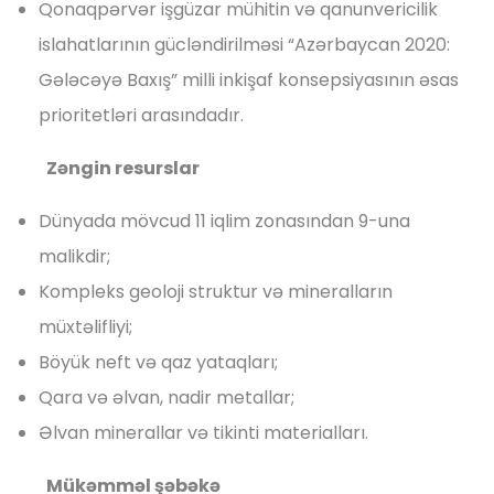
Qonaqpərvər işgüzar mühitin və qanunvericilik
islahatlarının gücləndirilməsi “Azərbaycan 2020:
Gələcəyə Baxış” milli inkişaf konsepsiyasının əsas
prioritetləri arasındadır.
Zəngin resurslar
Dünyada mövcud 11 iqlim zonasından 9-una
malikdir;
Kompleks geoloji struktur və mineralların
müxtəlifliyi;
Böyük neft və qaz yataqları;
Qara və əlvan, nadir metallar;
Əlvan minerallar və tikinti materialları.
Mükəmməl şəbəkə