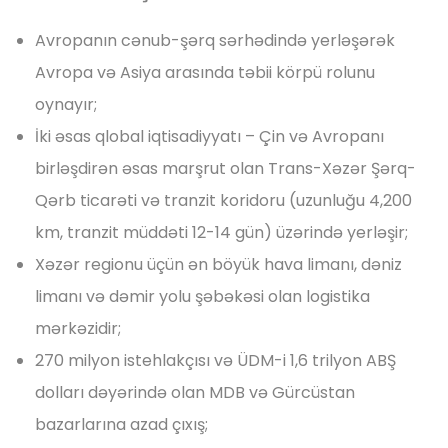
Avropanın cənub-şərq sərhədində yerləşərək
Avropa və Asiya arasında təbii körpü rolunu
oynayır;
İki əsas qlobal iqtisadiyyatı – Çin və Avropanı
birləşdirən əsas marşrut olan Trans-Xəzər Şərq-
Qərb ticarəti və tranzit koridoru (uzunluğu 4,200
km, tranzit müddəti 12-14 gün) üzərində yerləşir;
Xəzər regionu üçün ən böyük hava limanı, dəniz
limanı və dəmir yolu şəbəkəsi olan logistika
mərkəzidir;
270 milyon istehlakçısı və ÜDM-i 1,6 trilyon ABŞ
dolları dəyərində olan MDB və Gürcüstan
bazarlarına azad çıxış;