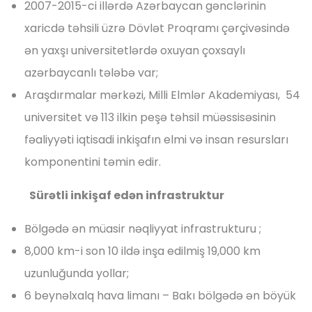
2007-2015-ci illərdə Azərbaycan gənclərinin
xaricdə təhsili üzrə Dövlət Proqramı çərçivəsində
ən yaxşı universitetlərdə oxuyan çoxsaylı
azərbaycanlı tələbə var;
Araşdırmalar mərkəzi, Milli Elmlər Akademiyası, 54
universitet və 113 ilkin peşə təhsil müəssisəsinin
fəaliyyəti iqtisadi inkişafın elmi və insan resursları
komponentini təmin edir.
Sürətli inkişaf edən infrastruktur
Bölgədə ən müasir nəqliyyat infrastrukturu ;
8,000 km-i son 10 ildə inşa edilmiş 19,000 km
uzunluğunda yollar;
6 beynəlxalq hava limanı – Bakı bölgədə ən böyük