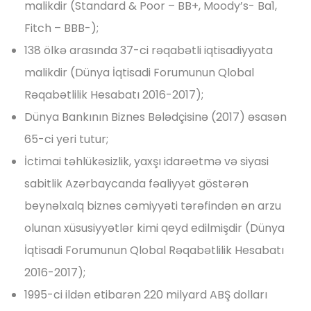
malikdir (Standard & Poor – BB+, Moody’s- Ba1,
Fitch – BBB-);
138 ölkə arasında 37-ci rəqabətli iqtisadiyyata
malikdir (Dünya İqtisadi Forumunun Qlobal
Rəqabətlilik Hesabatı 2016-2017);
Dünya Bankının Biznes Bələdçisinə (2017) əsasən
65-ci yeri tutur;
İctimai təhlükəsizlik, yaxşı idarəetmə və siyasi
sabitlik Azərbaycanda fəaliyyət göstərən
beynəlxalq biznes cəmiyyəti tərəfindən ən arzu
olunan xüsusiyyətlər kimi qeyd edilmişdir (Dünya
İqtisadi Forumunun Qlobal Rəqabətlilik Hesabatı
2016-2017);
1995-ci ildən etibarən 220 milyard ABŞ dolları