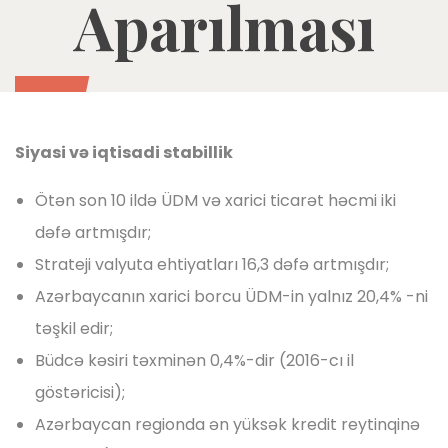
Aparılması
Siyasi və iqtisadi stabillik
Ötən son 10 ildə ÜDM və xarici ticarət həcmi iki
dəfə artmışdır;
Strateji valyuta ehtiyatları 16,3 dəfə artmışdır;
Azərbaycanın xarici borcu ÜDM-in yalnız 20,4% -ni
təşkil edir;
Büdcə kəsiri təxminən 0,4%-dir (2016-cı il
göstəricisi);
Azərbaycan regionda ən yüksək kredit reytinqinə