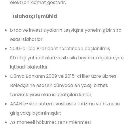
elektron xidmət göstərir.
İslahatçı iş mühiti
İxrac və investisiyaların təşviqinə yönəlmiş bir sıra
əsas islahatlar;
2016-cı ildə Prezident tərəfindən başlanılmış
Strateji yol xəritələri vasitəsilə həyata keçirilən yeni
iqtisadi islahatlar;
Dünya Bankının 2009 və 2015-ci illər üzrə Biznes
Bələdçisinə əsasən dünyada ən yaxşı biznes
tənzimləyicisi olan islahatçılardandır;
ASAN e-viza sistemi vasitəsilə turizmə və biznesə
giriş yaxşılaşdırılmışdır;
Az maneəli hökumət tənzimlənməsi;