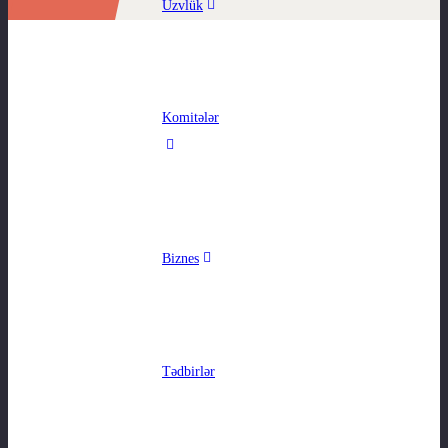
2019
/
Üzvlük
Komitələr
Biznes
Tədbirlər