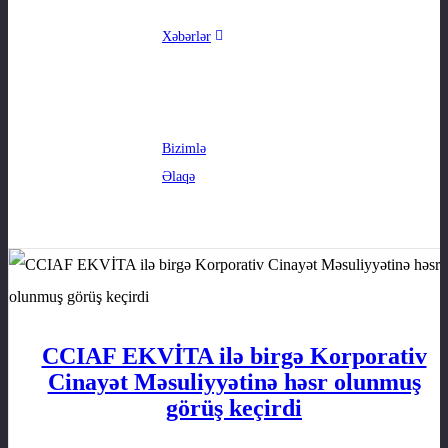
Xəbərlər
Bizimlə
Əlaqə
CCIAF EKVİTA ilə birgə Korporativ
Cinayət Məsuliyyətinə həsr olunmuş
görüş keçirdi