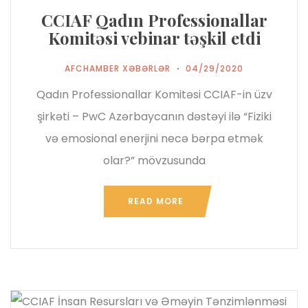
CCIAF Qadın Professionallar
Komitəsi vebinar təşkil etdi
AFCHAMBER XƏBƏRLƏR
04/29/2020
Qadın Professionallar Komitəsi CCIAF-in üzv
şirkəti – PwC Azərbaycanın dəstəyi ilə “Fiziki
və emosional enerjini necə bərpa etmək
olar?” mövzusunda
READ MORE