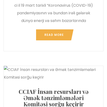
ci il 19 mart tarixli “Koronavirus (COVID-19)
pandemiyasının və bundan irəli gələrək
dünya enerji və səhm bazarlarında
READ MORE
CCIAF İnsan resursları və
Əmək tənzimləmələri
Komitəsi sorğu keçirir