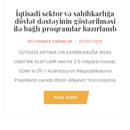
İqtisadi sektor və sahibkarlığa
dövlət dəstəyinin göstərilməsi
ilə bağlı proqramlar hazırlanıb
AFCHAMBER XƏBƏRLƏR
04/01/2020
İQTİSADİ ARTIMA VƏ SAHİBKARLIĞA ƏSAS
DƏSTƏK ALƏTLƏRİ Həcmi: 2.5 milyard manat,
ÜDM-in 3%-i Azərbaycan Respublikasının
Prezidenti cənab İlham Əliyevin “Koronavirus
READ MORE