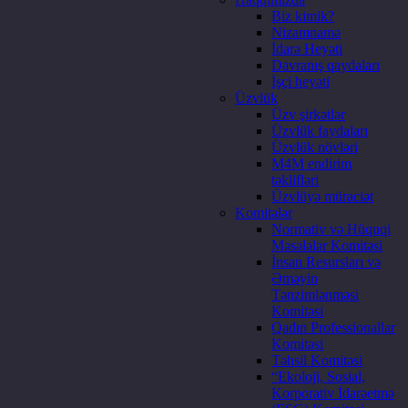
Biz kimik?
Nizamnamə
İdarə Heyəti
Davranış qaydaları
İşçi heyəti
Üzvlük
Üzv şirkətlər
Üzvlük faydaları
Üzvlük növləri
M4M endirim
təklifləri
Üzvlüyə müraciət
Komitələr
Normativ və Hüquqi
Məsələlər Komitəsi
İnsan Resursları və
Əməyin
Tənzimlənməsi
Komitəsi
Qadın Professionallar
Komitəsi
Təhsil Komitəsi
“Ekoloji, Sosial,
Korporativ İdarəetmə