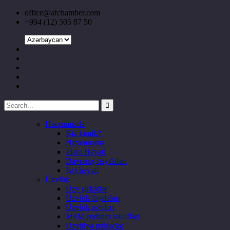
office@afchamber.com
+994 (12) 505 87 50
Haqqımızda
Biz kimik?
Nizamnamə
İdarə Heyəti
Davranış qaydaları
İşçi heyəti
Üzvlük
Üzv şirkətlər
Üzvlük faydaları
Üzvlük növləri
M4M endirim təklifləri
Üzvlüyə müraciət