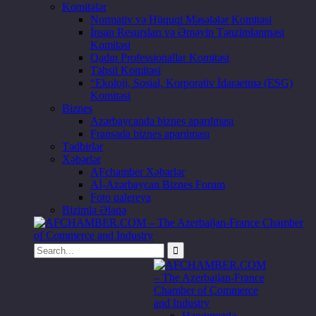
Komitələr
Normativ və Hüquqi Məsələlər Komitəsi
İnsan Resursları və Əməyin Tənzimlənməsi
Komitəsi
Qadın Professionallar Komitəsi
Təhsil Komitəsi
“Ekoloji, Sosial, Korporativ İdarəetmə (ESG)
Komitəsi
Biznes
Azərbaycanda biznes aparılması
Fransada biznes aparılması
Tədbirlər
Xəbərlər
AFchamber Xəbərlər
Aİ-Azərbaycan Biznes Forum
Foto qalereya
Bizimlə Əlaqə
Haqqımızda