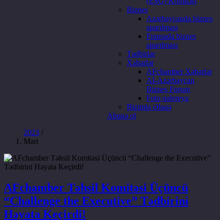
(ESG) Komitəsi
Biznes
Azərbaycanda biznes
aparılması
Fransada biznes
aparılması
Tədbirlər
Xəbərlər
AFchamber Xəbərlər
Aİ-Azərbaycan
Biznes Forum
Foto qalereya
Bizimlə Əlaqə
Abunə ol
2023
/
Mart
AFchamber Təhsil Komitəsi Üçüncü
“Challenge the Executive” Tədbirini
Həyata Keçirdi!