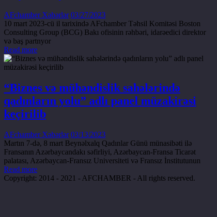
AFchamber Xəbərlər
03/27/2023
10 mart 2023-cü il tarixində AFchamber Təhsil Komitəsi Boston
Consulting Group (BCG) Bakı ofisinin rəhbəri, idarəedici direktor
və baş partnyor
Read more
“Biznes və mühəndislik sahələrində
qadınların yolu” adlı panel müzakirəsi
keçirilib
AFchamber Xəbərlər
03/13/2023
Martın 7-də, 8 mart Beynəlxalq Qadınlar Günü münasibəti ilə
Fransanın Azərbaycandakı səfirliyi, Azərbaycan-Fransa Ticarət
palatası, Azərbaycan-Fransız Universiteti və Fransız İnstitutunun
Read more
Copyright: 2014 - 2021 - AFCHAMBER - All rights reserved.