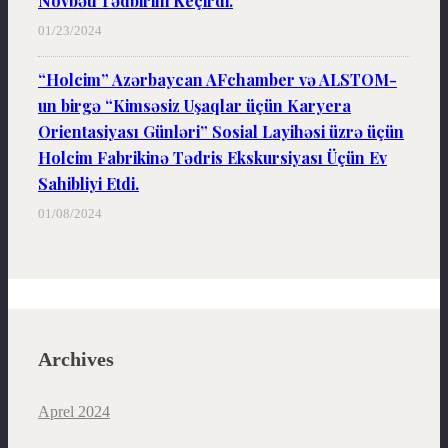
Növbəti Tədbirini Keçirdi.
01/23/2024
“Holcim” Azərbaycan AFchamber və ALSTOM-
un birgə “Kimsəsiz Uşaqlar üçün Karyera
Orientasiyası Günləri” Sosial Layihəsi üzrə üçün
Holcim Fabrikinə Tədris Ekskursiyası Üçün Ev
Sahibliyi Etdi.
01/08/2024
Archives
Aprel 2024