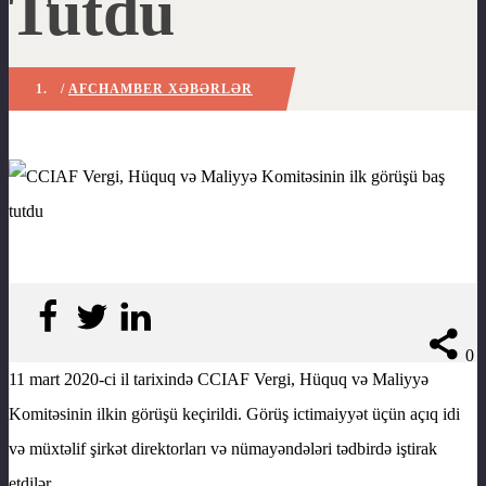
Tutdu
/
AFCHAMBER XƏBƏRLƏR
0
s
11 mart 2020-ci il tarixində CCIAF Vergi, Hüquq və Maliyyə
Komitəsinin ilkin görüşü keçirildi. Görüş ictimaiyyət üçün açıq idi
və müxtəlif şirkət direktorları və nümayəndələri tədbirdə iştirak
etdilər.