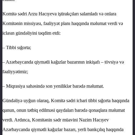
Komitə sədri Arzu Hacıyeva iştirakçıları salamladı və onlara
Komitənin missiyası, fəaliyyət planı haqqında məlumat verdi və
iclasın gündəliyini təqdim etdi:
– Tibbi sığorta;
– Azərbaycanda qiymətli kağızlar bazarının inkişafı – tövsiyə və
fəaliyyətimiz;
– Miqrasiya sahəsində son yeniliklər barədə məlumat.
Gündəliyə uyğun olaraq, Komitə sədri icbari tibbi sığorta haqqında
qanun, onun tətbiq edilməsi qaydaları barədə qonaqlara məlumat
verdi. Ardınca, Komitənin sədr müavini Nazim Hacıyev
Azərbaycanda qiymətli kağızlar bazarı, yerli bankçılıq haqqında