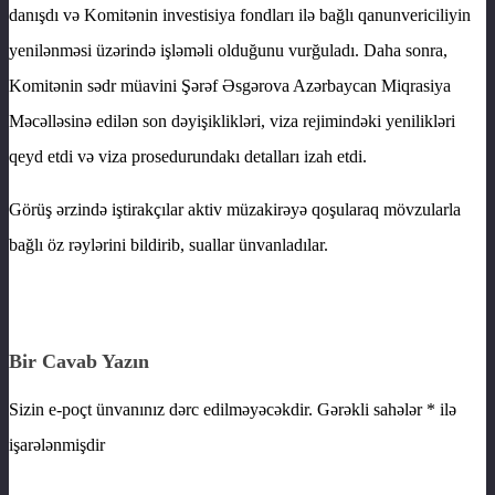
danışdı və Komitənin investisiya fondları ilə bağlı qanunvericiliyin
yenilənməsi üzərində işləməli olduğunu vurğuladı. Daha sonra,
Komitənin sədr müavini Şərəf Əsgərova Azərbaycan Miqrasiya
Məcəlləsinə edilən son dəyişiklikləri, viza rejimindəki yenilikləri
qeyd etdi və viza prosedurundakı detalları izah etdi.
Görüş ərzində iştirakçılar aktiv müzakirəyə qoşularaq mövzularla
bağlı öz rəylərini bildirib, suallar ünvanladılar.
Bir Cavab Yazın
Sizin e-poçt ünvanınız dərc edilməyəcəkdir.
Gərəkli sahələr
*
ilə
işarələnmişdir