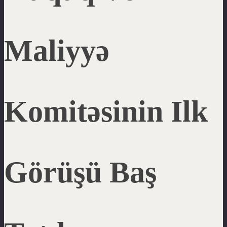
Maliyyə
Komitəsinin Ilk
Görüşü Baş