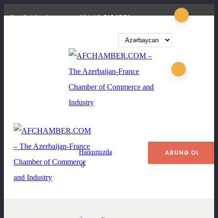
office@afchamber.com
+994 (12) 505 87 50
Haqqımızda
ABUNƏ OL