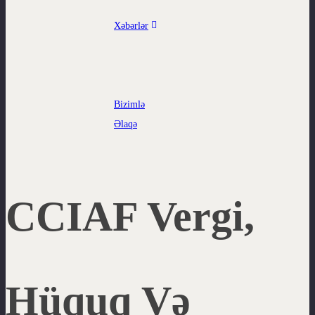
Xəbərlər
Bizimlə
Əlaqə
CCIAF Vergi,
Hüquq Və