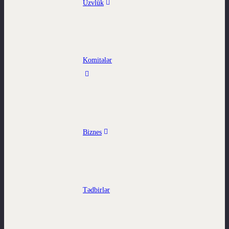
Üzvlük
Komitələr
Biznes
Tədbirlər