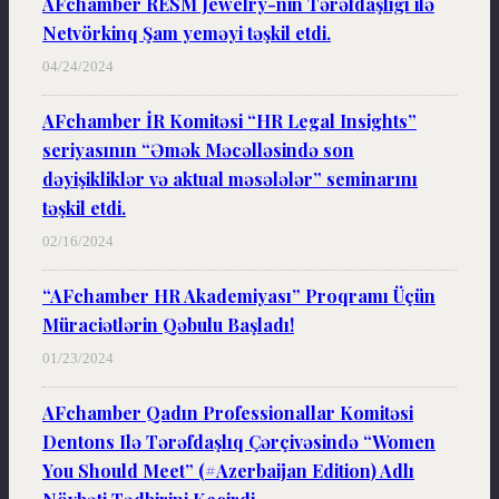
AFchamber RESM Jewelry-nin Tərəfdaşlığı ilə
Netvörkinq Şam yeməyi təşkil etdi.
04/24/2024
AFchamber İR Komitəsi “HR Legal Insights”
seriyasının “Əmək Məcəlləsində son
dəyişikliklər və aktual məsələlər” seminarını
təşkil etdi.
02/16/2024
“AFchamber HR Akademiyası” Proqramı Üçün
Müraciətlərin Qəbulu Başladı!
01/23/2024
AFchamber Qadın Professionallar Komitəsi
Dentons Ilə Tərəfdaşlıq Çərçivəsində “Women
You Should Meet” (#Azerbaijan Edition) Adlı