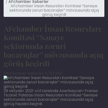
/
AFchamber Xəbərlər
AFchamber İnsan Resursları Komitəsi “Sənaye
sektorunda zəruri bacarıqlar” mövzusunda açıq
görüş keçirdi
AFchamber İnsan Resursları
Komitəsi “Sənaye
sektorunda zəruri
bacarıqlar” mövzusunda açıq
görüş keçirdi
AFchamber Xəbərlər
11/01/2021
29 oktyabr 2021-ci il tarixində Azərbaycan-Fransa
Ticarət Palatası İnsan Resursları Komitəsi “Sənaye
sektorunda zəruri bacarıqlar” mövzusunda açıq
görüş həyata keçirdi.