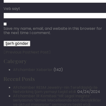
Veb sayt
Save my name, email, and website in this browser for
the next time I comment.
Previous Post
Next Post
Category
AFchamber Xəbərlər
(142)
Recent Posts
AFchamber RESM Jewelry-nin Tərəfdaşlığı ilə
Netvörkinq Şam yeməyi təşkil etdi.
04/24/2024
AFchamber İR Komitəsi “HR Legal Insights”
seriyasının “Əmək Məcəlləsində son dəyişikliklər
və aktual məsələlər” seminarını təşkil etdi.