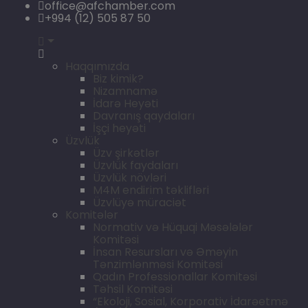
office@afchamber.com
+994 (12) 505 87 50
Haqqımızda
Biz kimik?
Nizamnamə
İdarə Heyəti
Davranış qaydaları
İşçi heyəti
Üzvlük
Üzv şirkətlər
Üzvlük faydaları
Üzvlük növləri
M4M endirim təklifləri
Üzvlüyə müraciət
Komitələr
Normativ və Hüquqi Məsələlər
Komitəsi
İnsan Resursları və Əməyin
Tənzimlənməsi Komitəsi
Qadın Professionallar Komitəsi
Təhsil Komitəsi
“Ekoloji, Sosial, Korporativ İdarəetmə