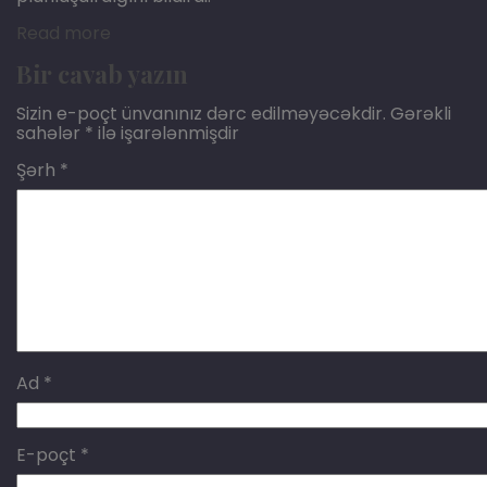
Read more
Bir cavab yazın
Sizin e-poçt ünvanınız dərc edilməyəcəkdir.
Gərəkli
sahələr
*
ilə işarələnmişdir
Şərh
*
Ad
*
E-poçt
*