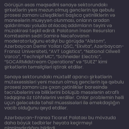
Görüşün əsas məqsədini sənayə sektorundakı
şirkətlərin yeni məzun olmuş gənclərin işə qəbulu
prosesi zamanı üzləşdikləri başlıca çətinliklərin və
maneələrin müəyyən olunması, onların aradan
qaldırılması yoluda atılacaq addımların təyini və
müzakirəsi təşkil edirdi. Palatanın İnsan Resursları
Komitəsinin sədri Samirə Nəcəfovanın
moderatorluğunu etdiyi bu görüşdə “Alstom”,
Azərbaycan Dəmir Yolları QSC, “Ekvita”, Azərbaycan-
Fransız Universiteti, “AVT Logistics”, “National Oilwell
Varco”, “TechnipFMC”, “Schneider Electric”,
“SOCARMidstream Operations” və “SUEZ” kimi
şirkətlərin təmsilçiləri iştirak etdilər.
Sənayə sektorundakı müxtəlif aparıcı şirkətlərin
mütəxəssisləri yeni məzun olmuş gənclərin işə qəbulu
prosesi zamanı üzə çıxan çətinliklər barəsində
təcrübələrini və biliklərini bölüşüb məsələnin ətraflı
tədqiqinə öz töhfələrini verdilər. Onlar problemin həlli
üçün gələcəkdə təhsil müəssisələri ilə əməkdaşlığın
vacib olduğunu qeyd etdilər.
Azərbaycan-Fransa Ticarət Palatası bu mövzuda
daha böyük tədbirlər həyata keçirməyi
planlaşdırdığını bildirdi.