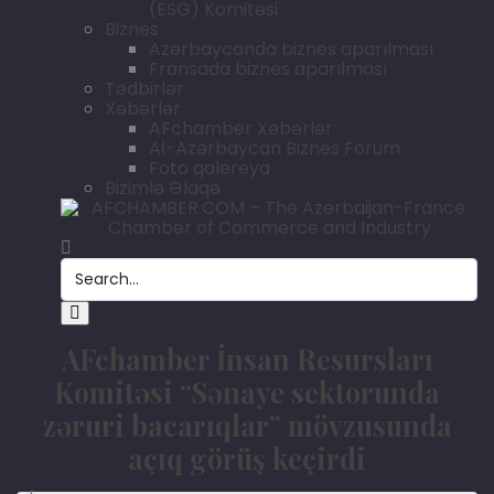
(ESG) Komitəsi
Biznes
Azərbaycanda biznes aparılması
Fransada biznes aparılması
Tədbirlər
Xəbərlər
AFchamber Xəbərlər
Aİ-Azərbaycan Biznes Forum
Foto qalereya
Bizimlə Əlaqə
AFchamber İnsan Resursları
Komitəsi “Sənaye sektorunda
zəruri bacarıqlar” mövzusunda
açıq görüş keçirdi