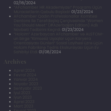
02/16/2024
“AFchamber HR Akademiyası” Proqramı Üçün
Müraciətlərin Qəbulu Başladı!
01/23/2024
AFchamber Qadın Professionallar Komitəsi
Dentons Ilə Tərəfdaşlıq Çərçivəsində “Women
You Should Meet” (#Azerbaijan Edition) Adlı
Növbəti Tədbirini Keçirdi.
01/23/2024
“Holcim” Azərbaycan AFchamber və ALSTOM-
un birgə “Kimsəsiz Uşaqlar üçün Karyera
Orientasiyası Günləri” Sosial Layihəsi üzrə üçün
Holcim Fabrikinə Tədris Ekskursiyası Üçün Ev
Sahibliyi Etdi.
01/08/2024
Archives
Aprel 2024
Fevral 2024
Yanvar 2024
Noyabr 2023
Sentyabr 2023
İyul 2023
İyun 2023
Aprel 2023
Mart 2023
Fevral 2023